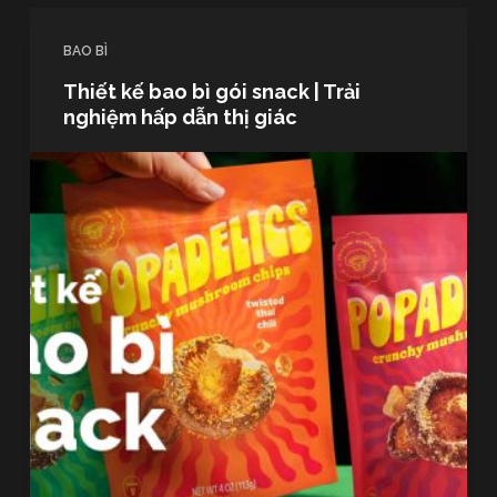
u
n
BAO BÌ
g
Thiết kế bao bì gói snack | Trải
nghiệm hấp dẫn thị giác