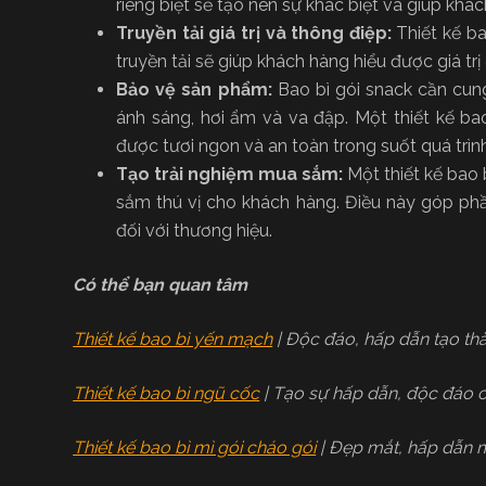
riêng biệt sẽ tạo nên sự khác biệt và giúp kh
Truyền tải giá trị và thông điệp:
Thiết kế ba
truyền tải sẽ giúp khách hàng hiểu được giá trị
Bảo vệ sản phẩm:
Bao bì gói snack cần cun
ánh sáng, hơi ẩm và va đập. Một thiết kế b
được tươi ngon và an toàn trong suốt quá trì
Tạo trải nghiệm mua sắm:
Một thiết kế bao 
sắm thú vị cho khách hàng. Điều này góp ph
đối với thương hiệu.
Có thể bạn quan tâm
Thiết kế bao bì yến mạch
| Độc đáo, hấp dẫn tạo th
Thiết kế bao bì ngũ cốc
| Tạo sự hấp dẫn, độc đáo
Thiết kế bao bì mì gói cháo gói
| Đẹp mắt, hấp dẫn m