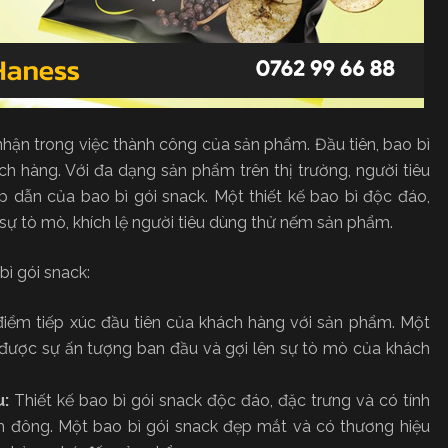
 nhận trong việc thành công của sản phẩm. Đầu tiên, bao bì
ch hàng. Với đa dạng sản phẩm trên thị trường, người tiêu
 dẫn của bao bì gói snack. Một thiết kế bao bì độc đáo,
sự tò mò, khích lệ người tiêu dùng thử nếm sản phẩm.
bì gói snack:
điểm tiếp xúc đầu tiên của khách hàng với sản phẩm. Một
o được sự ấn tượng ban đầu và gợi lên sự tò mò của khách
u:
Thiết kế bao bì gói snack độc đáo, đặc trưng và có tính
m đông. Một bao bì gói snack đẹp mắt và có thương hiệu