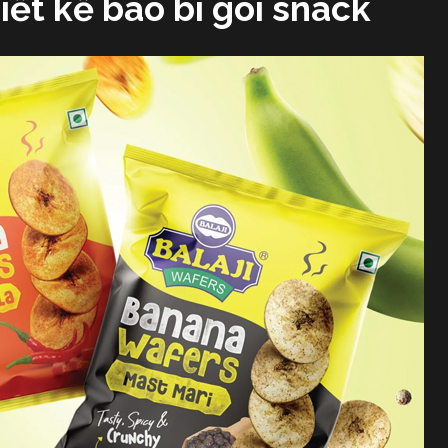
ết kế bao bì gói snack