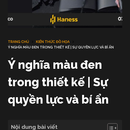
u
n
g
TRANG CHỦ
KIẾN THỨC ĐỒ HỌA
Ý NGHĨA MÀU ĐEN TRONG THIẾT KẾ | SỰ QUYỀN LỰC VÀ BÍ ẨN
Ý nghĩa màu đen
trong thiết kế | Sự
quyền lực và bí ẩn
Nội dung bài viết