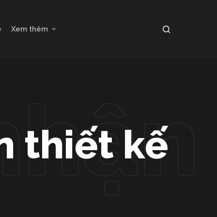
e
Xem thêm
 thiết kế