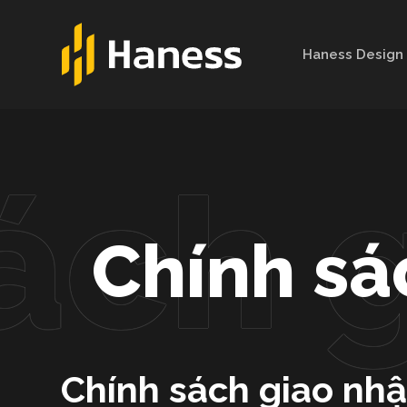
C
h
Haness Design
u
y
ể
n
đ
ế
n
p
Chính sá
h
ầ
n
n
ộ
i
Chính sách giao nhậ
d