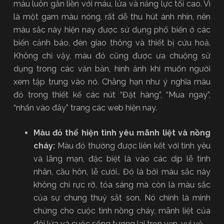
màu luôn gắn liền với máu, lửa và năng lực tối cao. Vì
là một gam màu nóng, rất dễ thu hút ánh nhìn, nên
màu sắc này hiện nay được sử dụng phổ biến ở các
biến cảnh báo, đèn giao thông và thiết bị cứu hoả.
Không chỉ vậy, màu đỏ cũng được ưa chuộng sử
dụng trong các văn bản, hình ảnh khi muốn người
xem tập trung vào nó. Chẳng hạn như ý nghĩa màu
đỏ trong thiết kế các nút “Đặt hàng”, “Mua ngay”,
“nhấn vào đây” trang các web hiện nay.
Màu đỏ thể hiện tình yêu mãnh liệt và nồng
cháy:
Màu đỏ thường được liên kết với tình yêu
và lãng mạn, đặc biệt là vào các dịp lễ tình
nhân, cầu hôn, lễ cưới.. Đó là bởi màu sắc này
không chỉ rực rỡ, tỏa sáng mà còn là màu sắc
của sự chung thuỷ sắt son. Nó chính là minh
chứng cho cuộc tình nồng cháy, mãnh liệt của
đôi lứa và cuộc sống tương lai trọn vẹn, vui vẻ.