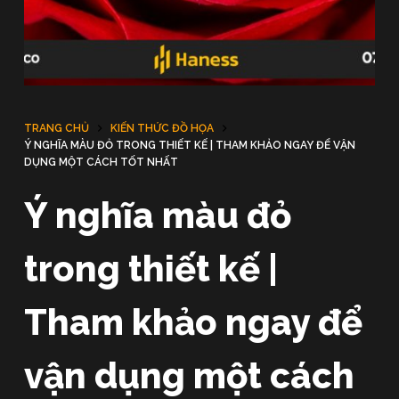
u
n
g
TRANG CHỦ
KIẾN THỨC ĐỒ HỌA
Ý NGHĨA MÀU ĐỎ TRONG THIẾT KẾ | THAM KHẢO NGAY ĐỂ VẬN
DỤNG MỘT CÁCH TỐT NHẤT
Ý nghĩa màu đỏ
trong thiết kế |
Tham khảo ngay để
vận dụng một cách