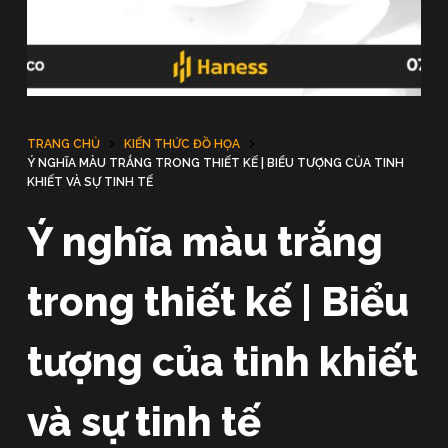
u
n
g
TRANG CHỦ
KIẾN THỨC ĐỒ HỌA
Ý NGHĨA MÀU TRẮNG TRONG THIẾT KẾ | BIỂU TƯỢNG CỦA TINH
KHIẾT VÀ SỰ TINH TẾ
Ý nghĩa màu trắng
trong thiết kế | Biểu
tượng của tinh khiết
và sự tinh tế