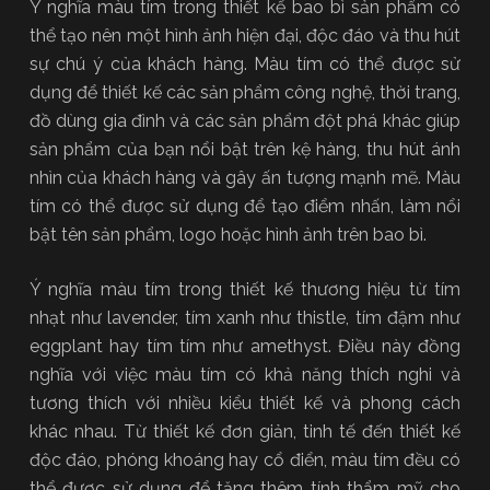
Ý nghĩa màu tím trong thiết kế bao bì sản phẩm có
thể tạo nên một hình ảnh hiện đại, độc đáo và thu hút
sự chú ý của khách hàng. Màu tím có thể được sử
dụng để thiết kế các sản phẩm công nghệ, thời trang,
đồ dùng gia đình và các sản phẩm đột phá khác giúp
sản phẩm của bạn nổi bật trên kệ hàng, thu hút ánh
nhìn của khách hàng và gây ấn tượng mạnh mẽ. Màu
tím có thể được sử dụng để tạo điểm nhấn, làm nổi
bật tên sản phẩm, logo hoặc hình ảnh trên bao bì.
Ý nghĩa màu tím trong thiết kế thương hiệu từ tím
nhạt như lavender, tím xanh như thistle, tím đậm như
eggplant hay tím tím như amethyst. Điều này đồng
nghĩa với việc màu tím có khả năng thích nghi và
tương thích với nhiều kiểu thiết kế và phong cách
khác nhau. Từ thiết kế đơn giản, tinh tế đến thiết kế
độc đáo, phóng khoáng hay cổ điển, màu tím đều có
thể được sử dụng để tăng thêm tính thẩm mỹ cho