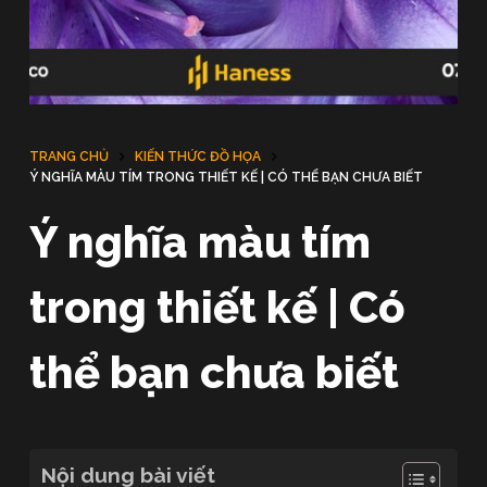
u
n
g
TRANG CHỦ
KIẾN THỨC ĐỒ HỌA
Ý NGHĨA MÀU TÍM TRONG THIẾT KẾ | CÓ THỂ BẠN CHƯA BIẾT
Ý nghĩa màu tím
trong thiết kế | Có
thể bạn chưa biết
Nội dung bài viết