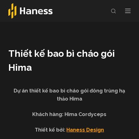
C
h
u
y
ể
n
Thiết kế bao bì cháo gói
đ
ế
Hima
n
p
h
Dự án thiết kế bao bì cháo gói đông trùng hạ
ầ
thảo Hima
n
n
Khách hàng: Hima Cordyceps
ộ
i
Thiết kế bởi:
Haness Design
d