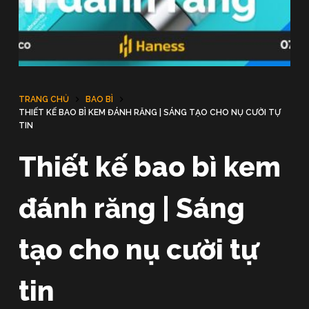
u
n
g
TRANG CHỦ
BAO BÌ
THIẾT KẾ BAO BÌ KEM ĐÁNH RĂNG | SÁNG TẠO CHO NỤ CƯỜI TỰ
TIN
Thiết kế bao bì kem
đánh răng | Sáng
tạo cho nụ cười tự
tin