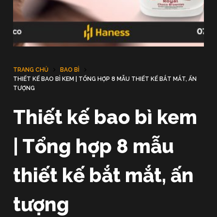
u
n
g
TRANG CHỦ
BAO BÌ
THIẾT KẾ BAO BÌ KEM | TỔNG HỢP 8 MẪU THIẾT KẾ BẮT MẮT, ẤN
TƯỢNG
Thiết kế bao bì kem
| Tổng hợp 8 mẫu
thiết kế bắt mắt, ấn
tượng