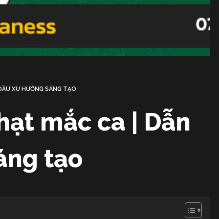
N ĐẦU XU HƯỚNG SÁNG TẠO
 hạt mắc ca | Dẫn
áng tạo