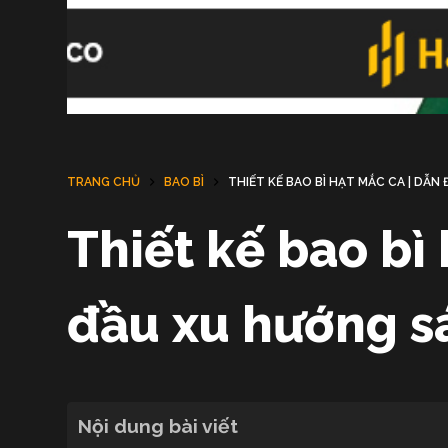
TRANG CHỦ
BAO BÌ
THIẾT KẾ BAO BÌ HẠT MẮC CA | DẪ
Thiết kế bao bì
đầu xu hướng s
Nội dung bài viết