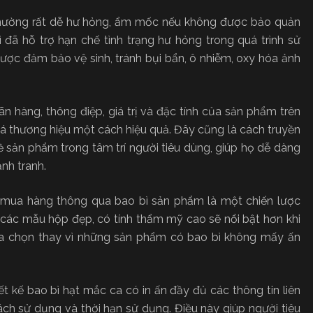
thường rất dễ hư hỏng, ẩm mốc nếu không được bảo quản
 đã hỗ trợ hạn chế tình trạng hư hỏng trong quá trình sử
ược đảm bảo vệ sinh, tránh bụi bẩn, ô nhiễm, oxy hóa ảnh
n hàng, thông điệp, giá trị và đặc tính của sản phẩm trên
bá thương hiệu một cách hiệu quả. Đây cũng là cách truyền
ề sản phẩm trong tâm trí người tiêu dùng, giúp họ dễ dàng
nh tranh.
g mua hàng thông qua bao bì sản phẩm là một chiến lược
 các mẫu hộp đẹp, có tính thẩm mỹ cao sẽ nổi bật hơn khi
lựa chọn thay vì những sản phẩm có bao bì không mấy ấn
ết kế bao bì hạt mắc ca có in ấn đầy đủ các thông tin liên
cách sử dụng và thời hạn sử dụng. Điều này giúp người tiêu