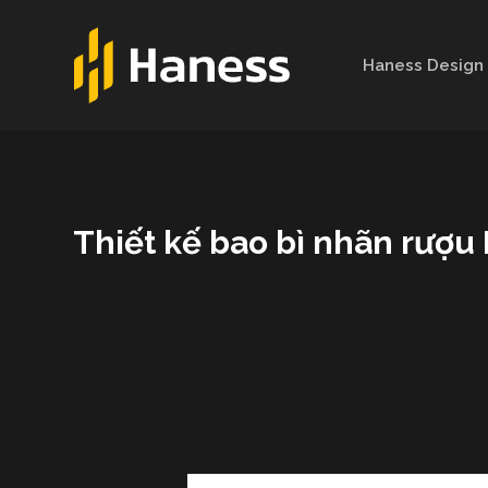
C
h
Haness Design
u
y
ể
n
đ
ế
Thiết kế bao bì nhãn rượ
n
p
h
ầ
n
n
ộ
i
d